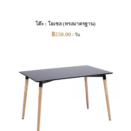
โต๊ะ : โอเซล (ทรงมาตรฐาน)
฿
250.00
/ วัน