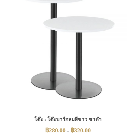
โต๊ะ : โต๊ะบาร์กลมสีขาว ขาดำ
฿
280.00
฿
320.00
–