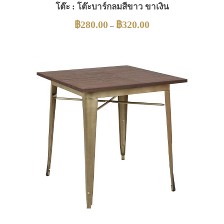
โต๊ะ : โต๊ะบาร์กลมสีขาว ขาเงิน
฿
280.00
฿
320.00
–