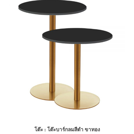
โต๊ะ : โต๊ะบาร์กลมสีดำ ขาทอง