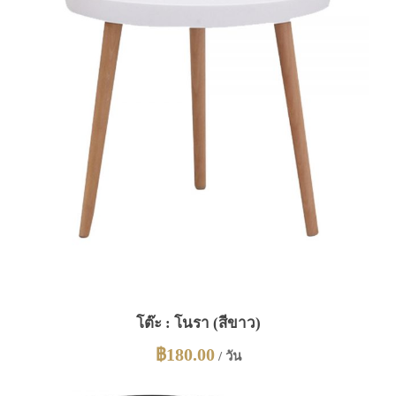
โต๊ะ : โนรา (สีขาว)
฿
180.00
/ วัน