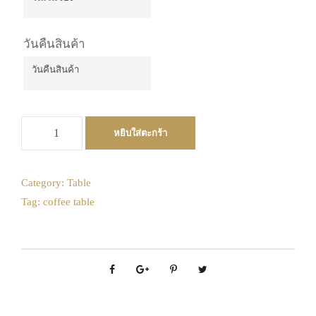
วันเริ่มจอง
August
2026
วันคืนสินค้า
Mon
Tue
Wed
Thu
Fri
Sat
Sun
27
28
29
30
31
1
2
วันคืนสินค้า
August
3
4
5
6
7
8
9
2026
จำ
10
11
12
13
14
15
16
หยิบใส่ตะกร้า
Mon
Tue
Wed
Thu
Fri
Sat
Sun
น
17
18
19
20
21
22
23
27
28
29
30
31
1
2
ว
น
24
25
26
27
28
29
30
3
4
5
6
7
8
9
Category:
Table
โ
Tag:
coffee table
10
11
12
13
14
15
16
31
1
2
3
4
5
6
ต๊
17
18
19
20
21
22
23
ะ
Today
Clear
Close
:
24
25
26
27
28
29
30
เ
31
1
2
3
4
5
6
ฟ
ล
Today
Clear
Close