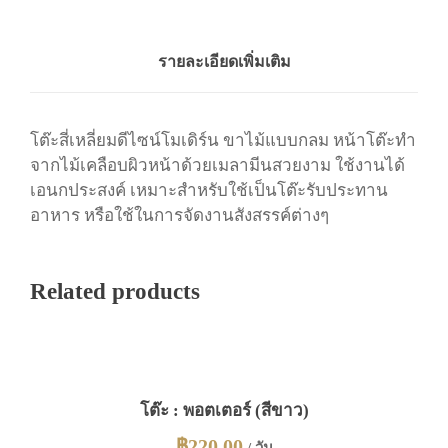
ล
า
(
รายละเอียดเพิ่มเติม
สี
ข
า
โต๊ะสี่เหลี่ยมดีไซน์โมเดิร์น ขาไม้แบบกลม หน้าโต๊ะทำ
ว
จากไม้เคลือบผิวหน้าด้วยเมลามีนสวยงาม ใช้งานได้
)
เอนกประสงค์ เหมาะสำหรับใช้เป็นโต๊ะรับประทาน
ชิ้
อาหาร หรือใช้ในการจัดงานสังสรรค์ต่างๆ
น
Related products
โต๊ะ : พอตเตอร์ (สีขาว)
฿
220.00