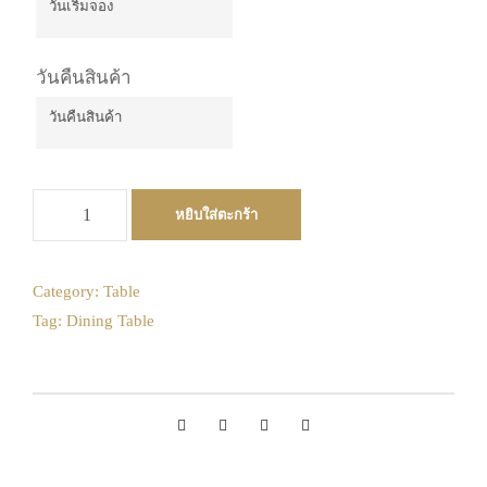
August
2026
วันคืนสินค้า
Sun
Mon
Tue
Wed
Thu
Fri
Sat
26
27
28
29
30
31
1
August
2
3
4
5
6
7
8
2026
9
10
11
12
13
14
15
จำ
Sun
Mon
Tue
Wed
Thu
Fri
Sat
หยิบใส่ตะกร้า
น
16
17
18
19
20
21
22
26
27
28
29
30
31
1
ว
23
24
25
26
27
28
29
2
3
4
5
6
7
8
น
Category:
Table
9
10
11
12
13
14
15
30
31
1
2
3
4
5
โ
Tag:
Dining Table
ต๊
16
17
18
19
20
21
22
Today
Clear
Close
ะ
23
24
25
26
27
28
29
:
30
31
1
2
3
4
5
โ
ม
Today
Clear
Close
ดู