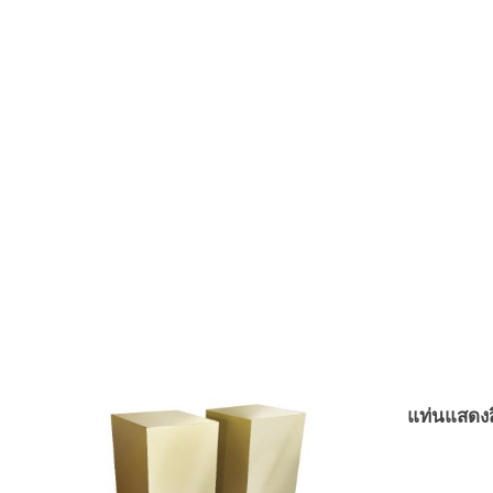
แท่นแสดงส