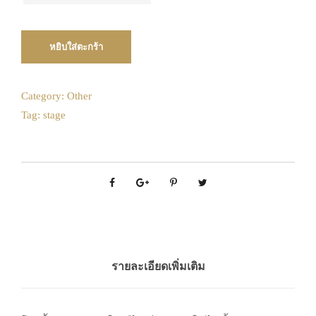
27
28
29
30
31
1
2
วันคืนสินค้า
August
3
4
5
6
7
8
9
2026
10
11
12
13
14
15
16
หยิบใส่ตะกร้า
Mon
Tue
Wed
Thu
Fri
Sat
Sun
17
18
19
20
21
22
23
27
28
29
30
31
1
2
24
25
26
27
28
29
30
3
4
5
6
7
8
9
Category:
Other
Tag:
stage
10
11
12
13
14
15
16
31
1
2
3
4
5
6
17
18
19
20
21
22
23
Today
Clear
Close
24
25
26
27
28
29
30
31
1
2
3
4
5
6
Today
Clear
Close
รายละเอียดเพิ่มเติม