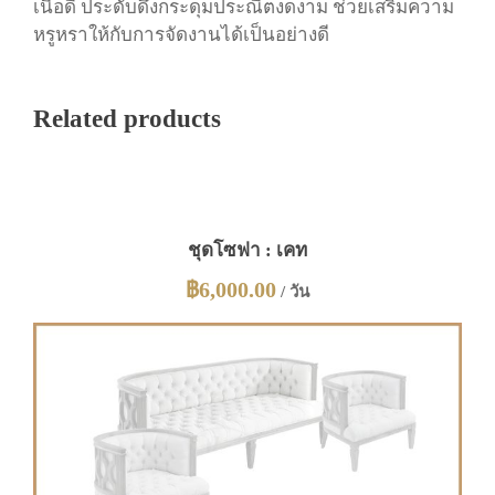
ท
เนื้อดี ประดับดึงกระดุมประณีตงดงาม ช่วยเสริมความ
า
หรูหราให้กับการจัดงานได้เป็นอย่างดี
ชิ้
น
Related products
ชุดโซฟา : เคท
฿
6,000.00
/ วัน