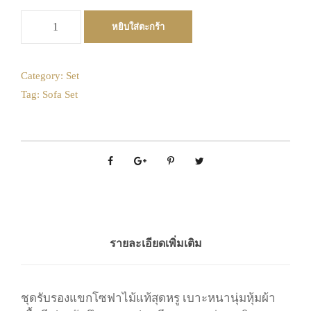
August
3
4
5
6
7
8
9
2026
จำ
10
11
12
13
14
15
16
หยิบใส่ตะกร้า
Mon
Tue
Wed
Thu
Fri
Sat
Sun
น
17
18
19
20
21
22
23
27
28
29
30
31
1
2
ว
น
24
25
26
27
28
29
30
3
4
5
6
7
8
9
Category:
Set
ชุ
Tag:
Sofa Set
10
11
12
13
14
15
16
31
1
2
3
4
5
6
ด
17
18
19
20
21
22
23
โ
Today
Clear
Close
ซ
24
25
26
27
28
29
30
ฟ
31
1
2
3
4
5
6
า
:
Today
Clear
Close
โ
ร
มั
รายละเอียดเพิ่มเติม
น
สี
เ
ชุดรับรองแขกโซฟาไม้แท้สุดหรู เบาะหนานุ่มหุ้มผ้า