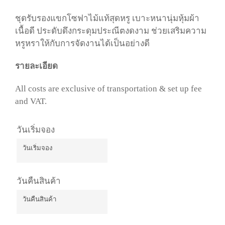
ชุดรับรองแขกโซฟาไม้แท้สุดหรู เบาะหนานุ่มหุ้มผ้า
เนื้อดี ประดับดึงกระดุมประณีตงดงาม ช่วยเสริมความ
หรูหราให้กับการจัดงานได้เป็นอย่างดี
รายละเอียด
All costs are exclusive of transportation & set up fee
and VAT.
วันเริ่มจอง
วันเริ่มจอง
August
2026
วันคืนสินค้า
Mon
Tue
Wed
Thu
Fri
Sat
Sun
27
28
29
30
31
1
2
วันคืนสินค้า