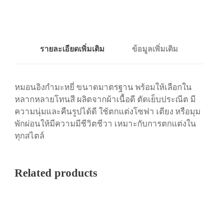
ห
ยี่
:
รายละเอียดเพิ่มเติม
ข้อมูลเพิ่มเติม
โ
ท
น
หมอนอิงกำมะหยี่
ขนาดมาตรฐาน
พร้อมให้เลือกใน
สี
หลากหลายโทนสี
ผลิตจากผ้าเนื้อดี
ตัดเย็บประณีต
มี
ข
ความนุ่มและคืนรูปได้ดี
ใช้
ตกแต่งโซฟา
เตียง
หรือมุม
า
พักผ่อนให้มีความมีชีวิตชีวา
เหมาะกับการตกแต่งใน
ว
ทุกสไตล์
-
น้ำ
ต
Related products
า
ล
ชิ้