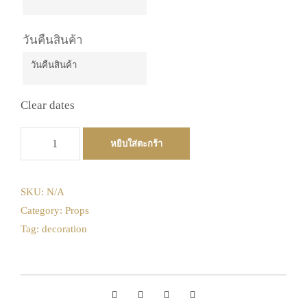
วันคืนสินค้า
Clear dates
จำ
หยิบใส่ตะกร้า
น
ว
น
SKU:
N/A
ห
Category:
Props
ม
Tag:
decoration
อ
น
กำ
ม
ะ