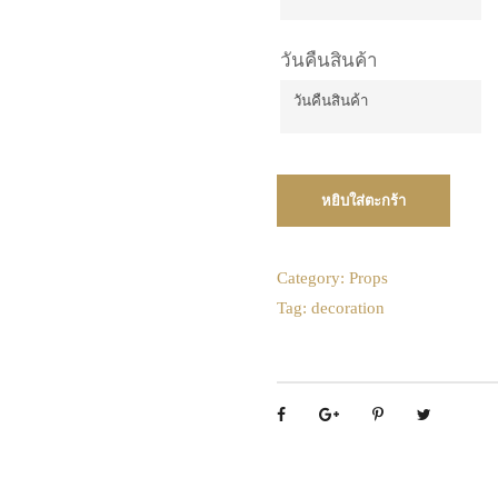
วันคืนสินค้า
Mon
Tue
Wed
27
28
29
3
4
5
10
11
12
หยิบใส่ตะกร้า
Mon
Tue
Wed
17
18
19
27
28
29
24
25
26
3
4
5
Category:
Props
Tag:
decoration
10
11
12
31
1
2
17
18
19
Today
24
25
26
31
1
2
Today