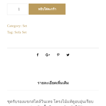
August
3
4
5
6
7
8
9
2026
จำ
10
11
12
13
14
15
16
หยิบใส่ตะกร้า
Mon
Tue
Wed
Thu
Fri
Sat
Sun
น
17
18
19
20
21
22
23
27
28
29
30
31
1
2
ว
น
24
25
26
27
28
29
30
3
4
5
6
7
8
9
Category:
Set
ชุ
Tag:
Sofa Set
10
11
12
13
14
15
16
31
1
2
3
4
5
6
ด
17
18
19
20
21
22
23
โ
Today
Clear
Close
ซ
24
25
26
27
28
29
30
ฟ
31
1
2
3
4
5
6
า
:
Today
Clear
Close
เ
ค
ท
รายละเอียดเพิ่มเติม
ชิ้
น
ชุดรับรองแขกสไตล์วินเทจ โครงไม้แท้ดูอบอุ่นเรียบ