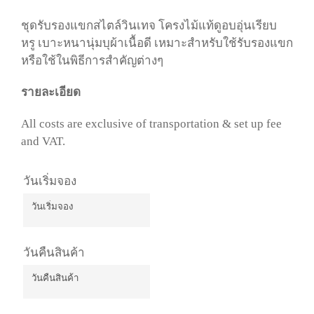
ชุดรับรองแขกสไตล์วินเทจ โครงไม้แท้ดูอบอุ่นเรียบ
หรู เบาะหนานุ่มบุผ้าเนื้อดี เหมาะสำหรับใช้รับรองแขก
หรือใช้ในพิธีการสำคัญต่างๆ
รายละเอียด
All costs are exclusive of transportation & set up fee
and VAT.
วันเริ่มจอง
วันเริ่มจอง
August
2026
วันคืนสินค้า
Mon
Tue
Wed
Thu
Fri
Sat
Sun
27
28
29
30
31
1
2
วันคืนสินค้า