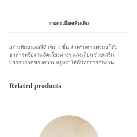
ที
Today
Clear
Close
ย
น
L
รายละเอียดเพิ่มเติม
E
D
สี
แก้วเทียนแอลอีดี
เซ็ต
3
ชิ้น
สำหรับตกแต่งบนโต๊ะ
แ
อาหารหรือ
งานจัดเลี้ยงต่างๆ
แสงเทียนช่วยเสริม
ด
บรรยากาศของความ
หรูหราให้กับทุกการจัดงาน
ง
ชิ้
น
Related products