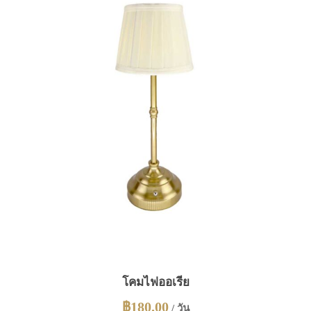
โคมไฟออเรีย
฿
180.00
/ วัน