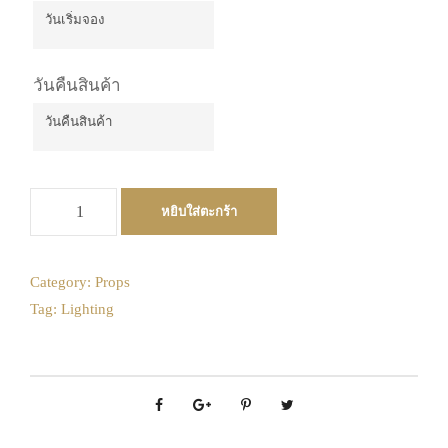
วันเริ่มจอง
August
2026
วันคืนสินค้า
Mon
Tue
Wed
Thu
Fri
Sat
Sun
27
28
29
30
31
1
2
วันคืนสินค้า
August
3
4
5
6
7
8
9
2026
จำ
10
11
12
13
14
15
16
หยิบใส่ตะกร้า
Mon
Tue
Wed
Thu
Fri
Sat
Sun
น
17
18
19
20
21
22
23
27
28
29
30
31
1
2
ว
น
24
25
26
27
28
29
30
3
4
5
6
7
8
9
Category:
Props
ชุ
Tag:
Lighting
10
11
12
13
14
15
16
31
1
2
3
4
5
6
ด
17
18
19
20
21
22
23
แ
Today
Clear
Close
ก้
24
25
26
27
28
29
30
ว
31
1
2
3
4
5
6
เ