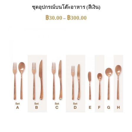
ชุดอุปกรณ์บนโต๊ะอาหาร (สีเงิน)
฿
30.00
฿
300.00
–