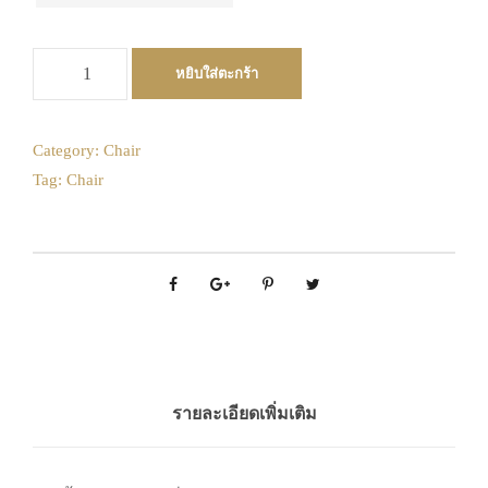
27
28
29
30
31
1
2
วันคืนสินค้า
August
3
4
5
6
7
8
9
2026
จำ
10
11
12
13
14
15
16
หยิบใส่ตะกร้า
Mon
Tue
Wed
Thu
Fri
Sat
Sun
น
17
18
19
20
21
22
23
27
28
29
30
31
1
2
ว
น
24
25
26
27
28
29
30
3
4
5
6
7
8
9
Category:
Chair
เ
Tag:
Chair
10
11
12
13
14
15
16
31
1
2
3
4
5
6
ก้
17
18
19
20
21
22
23
า
Today
Clear
Close
อี้
24
25
26
27
28
29
30
:
31
1
2
3
4
5
6
อี
โ
Today
Clear
Close
บ
นี่
ชิ
รายละเอียดเพิ่มเติม
ว
า