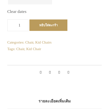
Clear dates
จำ
หยิบใส่ตะกร้า
น
ว
น
Categories:
Chair
,
Kid Chairs
เ
Tags:
Chair
,
Kid Chair
ก้
า
อี้
เ
ด็
ก
:
โ
ก
รายละเอียดเพิ่มเติม
ล