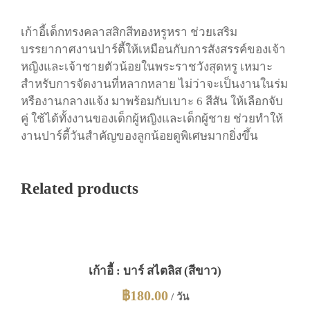
ด์
ชิ
เก้าอี้เด็กทรงคลาสสิกสีทองหรูหรา ช่วยเสริม
ว
บรรยากาศงานปาร์ตี้ให้เหมือนกับการสังสรรค์ของเจ้า
า
หญิงและเจ้าชายตัวน้อยในพระราชวังสุดหรู เหมาะ
รี่
สำหรับการจัดงานที่หลากหลาย ไม่ว่าจะเป็นงานในร่ม
(
หรืองานกลางแจ้ง มาพร้อมกับเบาะ 6 สีสัน ให้เลือกจับ
สี
คู่ ใช้ได้ทั้งงานของเด็กผู้หญิงและเด็กผู้ชาย ช่วยทำให้
ท
งานปาร์ตี้วันสำคัญของลูกน้อยดูพิเศษมากยิ่งขึ้น
อ
ง
)
Related products
ชิ้
น
เก้าอี้ : บาร์ สไตลิส (สีขาว)
฿
180.00
/ วัน