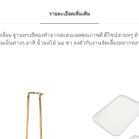
ชิ้
รายละเอียดเพิ่มเติม
น
ง 8 เหลี่ยม ฐานทรงสีทองทำจากสแตนเลสคุณภาพดี ดีไซน์สวยหรู
ื่มเย็นต่างๆ อาทิ น้ำผลไม้ นม ชา ลงตัวกับงานจัดเลี้ยงหลากห