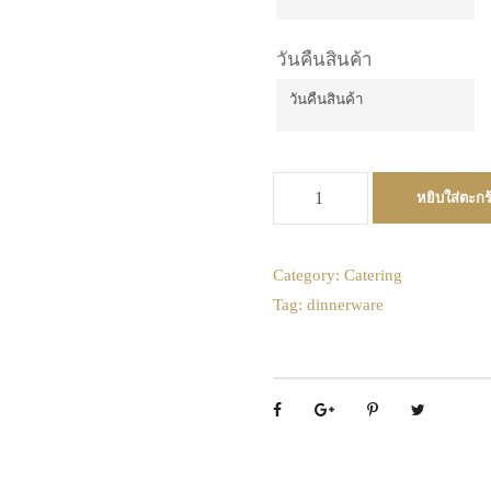
วันคืนสินค้า
Mon
Tue
Wed
27
28
29
3
4
5
จำ
10
11
12
หยิบใส่ตะกร
Mon
Tue
Wed
น
17
18
19
27
28
29
ว
น
24
25
26
3
4
5
Category:
Catering
เ
Tag:
dinnerware
10
11
12
31
1
2
ค
17
18
19
รื่
Today
อ
24
25
26
ง
31
1
2
ก
ด
Today
น้ำ