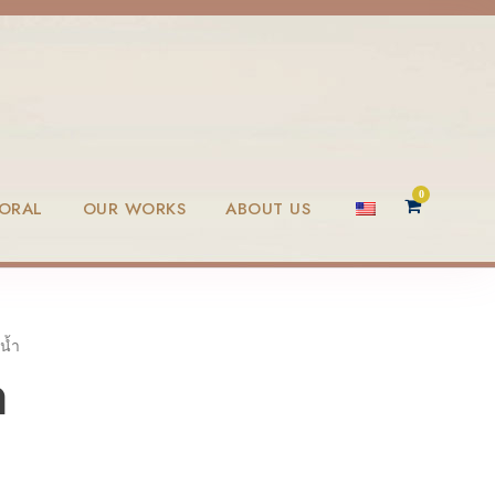
0
LORAL
OUR WORKS
ABOUT US
น้ำ
ำ