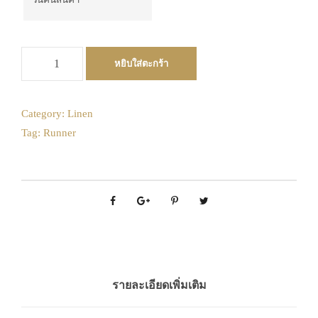
27
28
29
30
31
1
2
วันคืนสินค้า
August
3
4
5
6
7
8
9
2026
จำ
10
11
12
13
14
15
16
หยิบใส่ตะกร้า
Mon
Tue
Wed
Thu
Fri
Sat
Sun
น
17
18
19
20
21
22
23
27
28
29
30
31
1
2
ว
น
24
25
26
27
28
29
30
3
4
5
6
7
8
9
Category:
Linen
ผ้
Tag:
Runner
10
11
12
13
14
15
16
31
1
2
3
4
5
6
า
17
18
19
20
21
22
23
รั
Today
Clear
Close
น
24
25
26
27
28
29
30
เ
31
1
2
3
4
5
6
น
อ
Today
Clear
Close
ร์
:
ผ้
รายละเอียดเพิ่มเติม
า