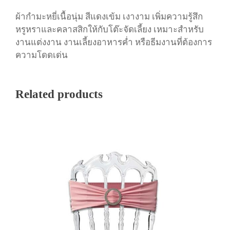
กำ
ม
ผ้ากำมะหยี่เนื้อนุ่ม
สีแดงเข้ม
เงางาม
เพิ่มความรู้สึก
ะ
หรูหราและคลาสสิกให้กับโต๊ะจัดเลี้ยง
เหมาะสำหรับ
ห
งานแต่งงาน
งานเลี้ยงอาหารค่ำ
หรือธี
มงานที่ต้องการ
ยี่
ความโดดเด่น
สี
แ
ด
Related products
ง
ชิ้
น