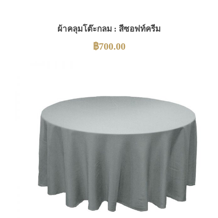
ผ้าคลุมโต๊ะกลม : สีซอฟท์ครีม
฿
700.00