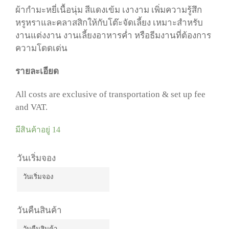
ผ้ากำมะหยี่เนื้อนุ่ม
สีแดงเข้ม
เงางาม
เพิ่มความรู้สึก
หรูหราและคลาสสิกให้กับโต๊ะจัดเลี้ยง
เหมาะสำหรับ
งานแต่งงาน
งานเลี้ยงอาหารค่ำ
หรือธี
มงานที่ต้องการ
ความโดดเด่น
รายละเอียด
All costs are exclusive of transportation & set up fee
and VAT.
มีสินค้าอยู่ 14
วันเริ่มจอง
วันเริ่มจอง
August
2026
วันคืนสินค้า
Mon
Tue
Wed
Thu
Fri
Sat
Sun