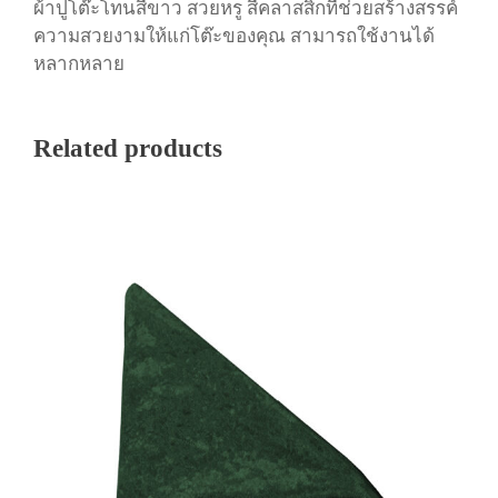
สี
ผ้าปูโต๊ะโทนสีขาว สวยหรู สีคลาสสิกที่ช่วยสร้างสรรค์
ข
ความสวยงามให้แก่โต๊ะของคุณ สามารถใช้งานได้
า
หลากหลาย
ว
ชิ้
น
Related products