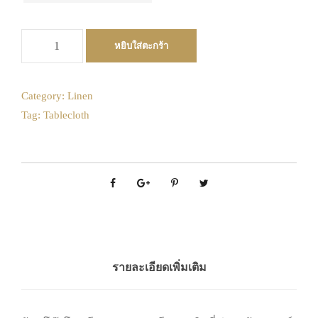
วันคืนสินค้า
August
3
4
5
6
7
8
9
2026
จำ
10
11
12
13
14
15
16
หยิบใส่ตะกร้า
Mon
Tue
Wed
Thu
Fri
Sat
Sun
น
17
18
19
20
21
22
23
27
28
29
30
31
1
2
ว
น
24
25
26
27
28
29
30
3
4
5
6
7
8
9
Category:
Linen
ผ้
Tag:
Tablecloth
10
11
12
13
14
15
16
31
1
2
3
4
5
6
า
17
18
19
20
21
22
23
ค
Today
Clear
Close
ลุ
24
25
26
27
28
29
30
ม
31
1
2
3
4
5
6
โ
ต๊
Today
Clear
Close
ะ
ก
ล
รายละเอียดเพิ่มเติม
ม
: