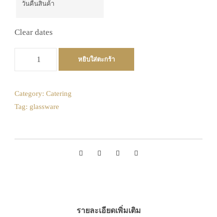
Clear dates
จำ
หยิบใส่ตะกร้า
น
ว
น
Category:
Catering
ถ้
Tag:
glassware
ว
ย
แ
ก้
ว
ท
ร
ง
ตื้
รายละเอียดเพิ่มเติม