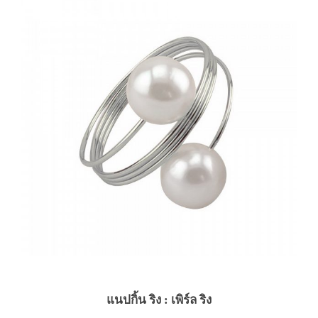
แนปกิ้น ริง : เพิร์ล ริง