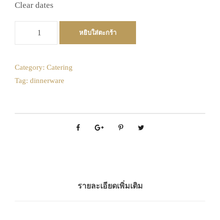
Clear dates
จำ
หยิบใส่ตะกร้า
น
ว
น
Category:
Catering
ต
Tag:
dinnerware
ะ
เ
กี
ย
บ
ชิ้
น
รายละเอียดเพิ่มเติม