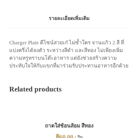
เ
พ
ล
รายละเอียดเพิ่มเติม
ท
:
ทู
Charger Plate ดีไซน์สวยเก๋ ไม่ซ้ำใคร จานแก้ว 2 สี ที่
โ
แบ่งครึ่งได้ลงตัว ระหว่างสีดำ และสีทอง ไม่เพียงเพิ่ม
ท
ความหรูหราบนโต๊ะอาหาร แต่ยังช่วยสร้างความ
น
ประทับใจให้กับแขกที่มาร่วมรับประทานอาหารอีกด้วย
ดำ
แ
ล
Related products
ะ
ท
อ
ง
ถาดใส่ช้อนส้อม สีทอง
ชิ้
น
฿
60.00
/ วัน