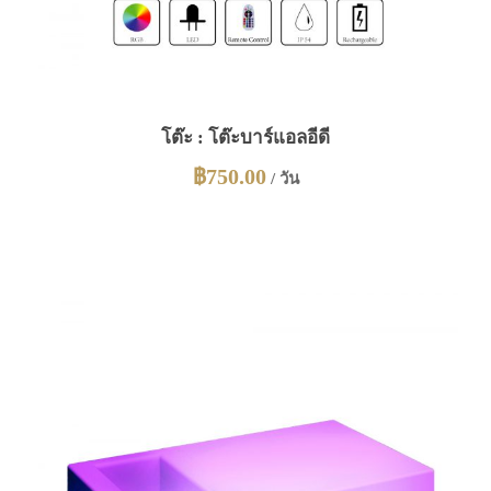
โต๊ะ : โต๊ะบาร์แอลอีดี
฿
750.00
/ วัน